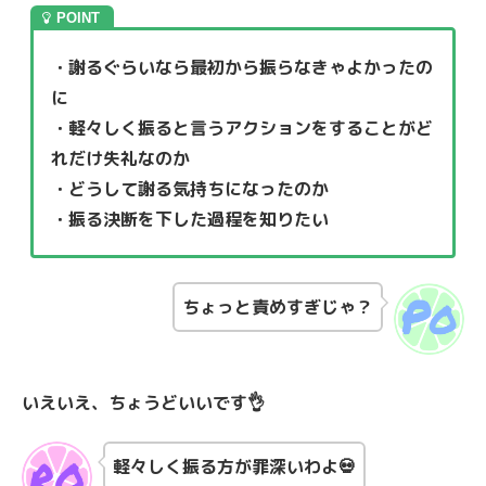
・謝るぐらいなら最初から振らなきゃよかったの
に
・軽々しく振ると言うアクションをすることがど
れだけ失礼なのか
・どうして謝る気持ちになったのか
・振る決断を下した過程を知りたい
ちょっと責めすぎじゃ？
いえいえ、ちょうどいいです👌
軽々しく振る方が罪深いわよ💀