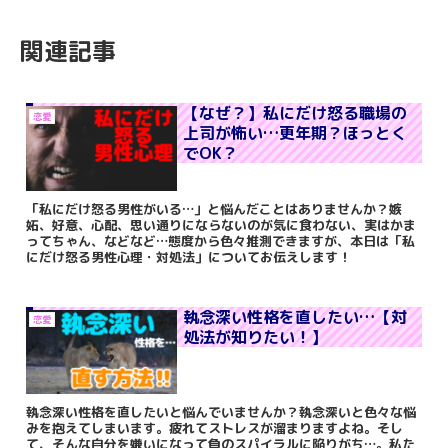
関連記事
【なぜ？】私にだけ怒る職場の
恋愛
上司が怖い…更年期？ほっとく
でOK？
「私にだけ怒る男性がいる…」と悩んだことはありませんか？嫉
妬、好意、心配、思い通りにならないのが気に食わない、実はかま
ってちゃん、などなど…態度から色々推測できますが、本日は「私
にだけ怒る男性心理・対処法」についてお伝えします！
執念深い性格を直したい…【対
恋愛
処法が知りたい！】
執念深い性格を直したいと悩んでいませんか？執念深いと色々な悩
みを抱えてしまいます。疲れてストレスが溜まりますよね。そし
て、そんな自分を嫌いになって負のスパイラルに陥りがち…。私た