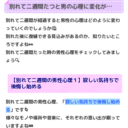
別れて二週間たつと男の心理に変化が…
別れて二週間が経過すると男性の心理はどのように変わ
っていくのでしょうか🤔
別れた後に復縁できる見込みがあるのか、知りたいとこ
ろですよね👀
別れて二週間たった時の男性心理をチェックしてみまし
ょう🔍
【別れて二週間の男性心理１】寂しい気持ちで
後悔し始める
別れて二週間の男性心理、「
寂しい気持ちで後悔し始め
る
」です🌀
様々なモノや場所や音楽に、それぞれの思い出が眠って
いますよね💤