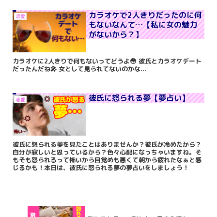
カラオケで2人きりだったのに何
恋愛
もないなんて…【私に女の魅力
がないから？】
カラオケに2人きりで何もないってどうよ😳 彼氏とカラオケデート
だったんだね🎤 女として見られてないのかな...
彼氏に怒られる夢【夢占い】
恋愛
彼氏に怒られる夢を見たことはありませんか？彼氏が冷めたから？
自分が寂しいと思っているから？色々心配になっちゃいますね。そ
もそも怒られるって怖いから目覚めも悪くて朝から疲れたなぁと感
じるかも！本日は、彼氏に怒られる夢の夢占いをしましょう！