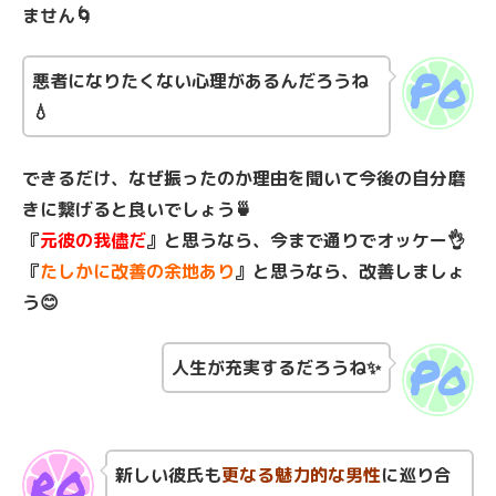
ません🌀
悪者になりたくない心理があるんだろうね
💧
できるだけ、なぜ振ったのか理由を聞いて今後の自分磨
きに繋げると良いでしょう🍵
『
元彼の我儘だ
』と思うなら、今まで通りでオッケー👌
『
たしかに改善の余地あり
』と思うなら、改善しましょ
う😊
人生が充実するだろうね✨
新しい彼氏も
更なる魅力的な男性
に巡り合