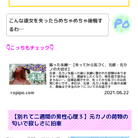
こんな彼女を失ったらめちゃめちゃ後悔す
るわ…
👇こっちもチェック👇
振った未練…【失ってから気づく、元彼・元カ
ノの大切さ】
元彼・元カノを振った後に未練に襲われた経験はありま
すか？後悔をして、復縁をしたくなり、喪失感で涙が止
まらない…。因果応報ですが、失ってから気づくのは非
常に辛いです。本日は、元彼・元カノを振った後の未練
と、復縁はできるのか？についてのお話です
ropipo.com
2021.06.22
【別れて二週間の男性心理３】元カノの荷物の
匂いで寂しさに拍車