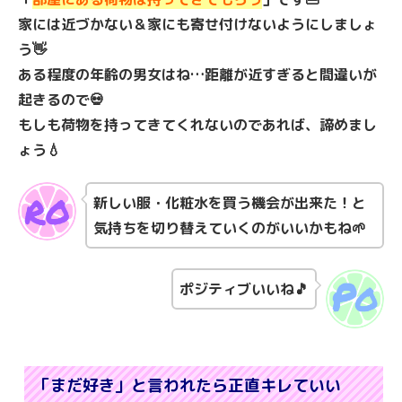
家には近づかない＆家にも寄せ付けないようにしましょ
う👋
ある程度の年齢の男女はね…距離が近すぎると間違いが
起きるので💀
もしも荷物を持ってきてくれないのであれば、諦めまし
ょう💧
新しい服・化粧水を買う機会が出来た！と
気持ちを切り替えていくのがいいかもね🌱
ポジティブいいね🎵
「まだ好き」と言われたら正直キレていい