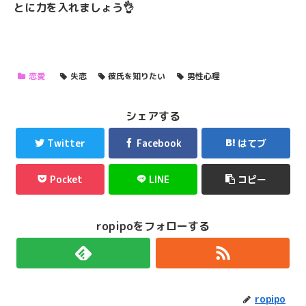
とに力を入れましょう👌
恋愛
失恋
彼氏を知りたい
男性心理
シェアする
Twitter
Facebook
はてブ
Pocket
LINE
コピー
ropipoをフォローする
ropipo