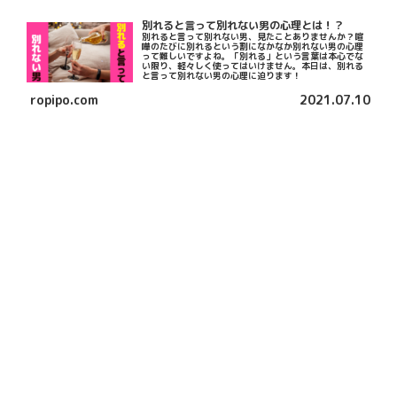
別れると言って別れない男の心理とは！？
別れると言って別れない男、見たことありませんか？喧
嘩のたびに別れるという割になかなか別れない男の心理
って難しいですよね。「別れる」という言葉は本心でな
い限り、軽々しく使ってはいけません。本日は、別れる
と言って別れない男の心理に迫ります！
ropipo.com
2021.07.10