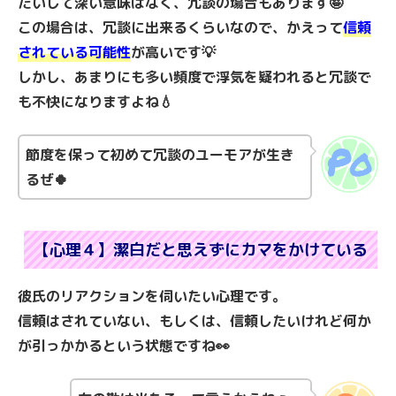
たいして深い意味はなく、冗談の場合もあります🤪
この場合は、冗談に出来るくらいなので、かえって
信頼
されている可能性
が高いです💡
しかし、あまりにも多い頻度で浮気を疑われると冗談で
も不快になりますよね💧
節度を保って初めて冗談のユーモアが生き
るぜ🍀
【心理４】潔白だと思えずにカマをかけている
彼氏のリアクションを伺いたい心理です。
信頼はされていない、もしくは、信頼したいけれど何か
が引っかかるという状態ですね👀