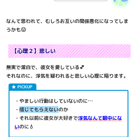
なんて思われて、むしろお互いの関係悪化になってしま
うかも🤢
【心理２】悲しい
無実で潔白で、彼女を愛している💕
それなのに、浮気を疑われると悲しい心理に陥ります。
・やましい行動はしていないのに…
・
信じてもらえない
のか
・それ以前に彼女が大好きで
浮気なんて眼中にな
い
のに💧