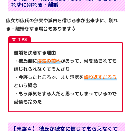
れずに別れる・離婚
彼女が彼氏の無実や潔白を信じる事が出来ずに、別れ
る・離婚をする場合もあります💧
離婚を決意する理由
・彼氏側に
浮気の前科
があって、何を話されても
信じれられなくてうんざり
・今許したところで、また浮気を
繰り返すだろう
という疑念
・もう浮気をする人だと思ってしまっているので
愛情も冷めた
【末路４】 彼氏が彼女に信じてもらえなくて