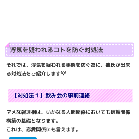
浮気を疑われるコトを防ぐ対処法
それでは、浮気を疑われる事態を防ぐ為に、彼氏が出来
る対処法をご紹介します💡
【対処法１】飲み会の事前連絡
マメな報連相は、いかなる人間関係においても信頼関係
構築の基礎となります。
これは、恋愛関係にも言えます。