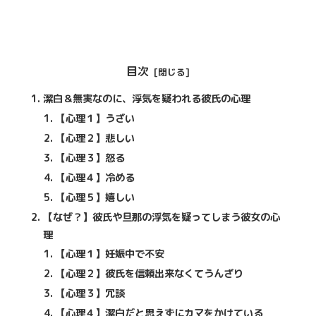
目次
潔白＆無実なのに、浮気を疑われる彼氏の心理
【心理１】うざい
【心理２】悲しい
【心理３】怒る
【心理４】冷める
【心理５】嬉しい
【なぜ？】彼氏や旦那の浮気を疑ってしまう彼女の心
理
【心理１】妊娠中で不安
【心理２】彼氏を信頼出来なくてうんざり
【心理３】冗談
【心理４】潔白だと思えずにカマをかけている