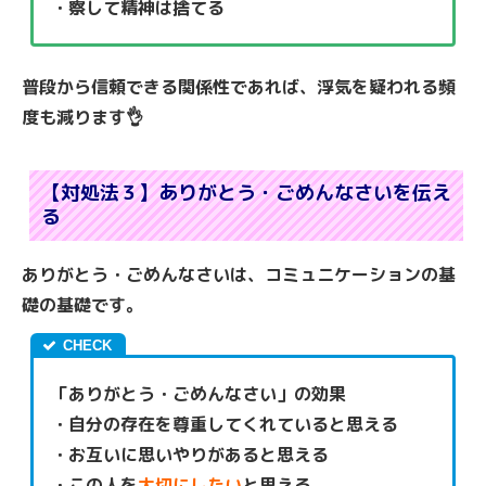
・察して精神は捨てる
普段から信頼できる関係性であれば、浮気を疑われる頻
度も減ります👌
【対処法３】ありがとう・ごめんなさいを伝え
る
ありがとう・ごめんなさいは、コミュニケーションの基
礎の基礎です。
「ありがとう・ごめんなさい」の効果
・自分の存在を尊重してくれていると思える
・お互いに思いやりがあると思える
・この人を
大切にしたい
と思える