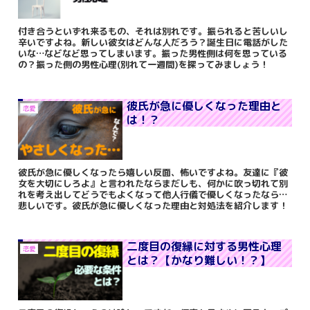
付き合うといずれ来るもの、それは別れです。振られると苦しいし
辛いですよね。新しい彼女はどんな人だろう？誕生日に電話がした
いな…などなど思ってしまいます。振った男性側は何を思っている
の？振った側の男性心理(別れて一週間)を探ってみましょう！
彼氏が急に優しくなった理由と
恋愛
は！？
彼氏が急に優しくなったら嬉しい反面、怖いですよね。友達に『彼
女を大切にしろよ』と言われたならまだしも、何かに吹っ切れて別
れを考え出してどうでもよくなって他人行儀で優しくなったなら…
悲しいです。彼氏が急に優しくなった理由と対処法を紹介します！
二度目の復縁に対する男性心理
恋愛
とは？【かなり難しい！？】