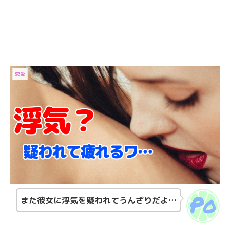
恋愛
また彼女に浮気を疑われてうんざりだよ…