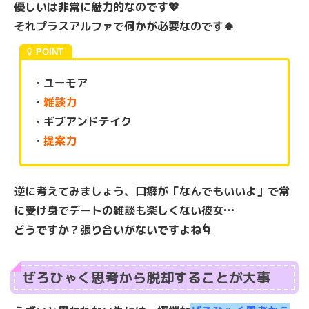
優しいは非常に魅力的なのです💖
それプラスアルファで何かが必要なのです🍀
・ユーモア
・
雑談力
・ギブアンドテイク
・
提案力
逆に考えてみましょう、口癖が「なんでもいいよ」で常
に受け身でデートの雑談も楽しくない彼女…
どうですか？張り合いがないですよね🌀
ぜろひゃく思考から脱却することが大事