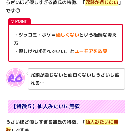
うざいほど優しすぎる彼氏の特徴、「
冗談が通じない
」
です😶
・ツッコミ・ボケ＝
優しくない
という極端な考え
方
・優しければそれでいい、と
ユーモアを放棄
冗談が通じないと面白くないしうざいし疲
れる…
【特徴５】仙人みたいに無欲
うざいほど優しすぎる彼氏の特徴、「
仙人みたいに無
欲
」です🌵