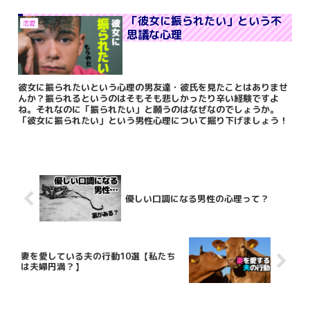
「彼女に振られたい」という不
恋愛
思議な心理
彼女に振られたいという心理の男友達・彼氏を見たことはありませ
んか？振られるというのはそもそも悲しかったり辛い経験ですよ
ね。それなのに「振られたい」と願うのはなぜなのでしょうか。
「彼女に振られたい」という男性心理について掘り下げましょう！
優しい口調になる男性の心理って？
妻を愛している夫の行動10選【私たち
は夫婦円満？】