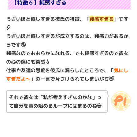
【特徴６】鈍感すぎる
うざいほど優しすぎる彼氏の特徴、「
鈍感すぎる
」です
🎈
うざいほど優しすぎるが成立するのは、鈍感力があるか
らです🌎
鈍感なのでおおらかになれる、でも鈍感すぎるので彼女
の心の傷にも鈍感💧
仕事や友達の愚痴を彼氏に漏らしたところで、「
気にし
すぎだよ～
」の一言で片づけられてしまいがち👋
それで彼女は「私が考えすぎなのかな」っ
て自分を責め始めるループにはまるのね💀