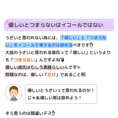
優しいとつまらないはイコールではない
うざいと思われない為には、
「優しい」と「つまらな
い」をイコールで考えるのは辞める
べきです✋
大抵のうざいと思われる彼氏って「優しい」というより
も「
つまらない
」んですよね💣
優しい彼氏はむしろ素晴らしい
んです✨
問題なのは、優しい「
だけ
」であること🆖
優しいとうざいって思われるのか！
じゃあ優しい男は辞めよう！
そう思うのは間違いデス✋