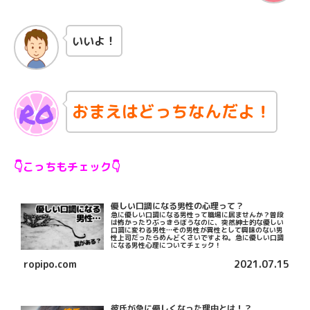
いいよ！
おまえはどっちなんだよ！
👇こっちもチェック👇
優しい口調になる男性の心理って？
急に優しい口調になる男性って職場に居ませんか？普段
は怖かったりぶっきらぼうなのに、突然紳士的な優しい
口調に変わる男性…その男性が異性として興味のない男
性上司だったらめんどくさいですよね。急に優しい口調
になる男性心理についてチェック！
ropipo.com
2021.07.15
彼氏が急に優しくなった理由とは！？