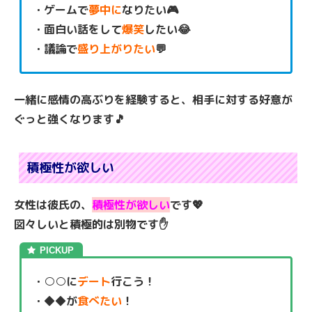
・ゲームで
夢中に
なりたい🎮
・面白い話をして
爆笑
したい😂
・議論で
盛り上がりたい
💬
一緒に感情の高ぶりを経験すると、相手に対する好意が
ぐっと強くなります🎵
積極性が欲しい
女性は彼氏の、
積極性が欲しい
です💖
図々しいと積極的は別物です✋
・○○に
デート
行こう！
・◆◆が
食べたい
！