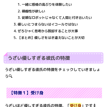
一緒に感情の高ぶりを体験したい
積極性が欲しい
従順なロボットじゃなくて人間と付き合いたい
優しいとつまらないはイコールではない
ぜろひゃく思考から脱却することが大事
【まとめ】優しさをはき違えないことが大切
うざい優しすぎる彼氏の特徴
うざい優しすぎる彼氏の特徴をチェックしていきましょ
う🔍
【特徴１】受け身
うざいほど優しすぎる彼氏の特徴、「
受け身
」です🍼