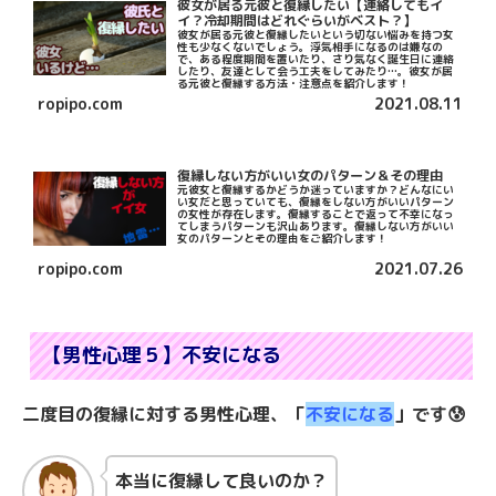
彼女が居る元彼と復縁したい【連絡してもイ
イ？冷却期間はどれぐらいがベスト？】
彼女が居る元彼と復縁したいという切ない悩みを持つ女
性も少なくないでしょう。浮気相手になるのは嫌なの
で、ある程度期間を置いたり、さり気なく誕生日に連絡
したり、友達として会う工夫をしてみたり…。彼女が居
る元彼と復縁する方法・注意点を紹介します！
ropipo.com
2021.08.11
復縁しない方がいい女のパターン＆その理由
元彼女と復縁するかどうか迷っていますか？どんなにい
い女だと思っていても、復縁をしない方がいいパターン
の女性が存在します。復縁することで返って不幸になっ
てしまうパターンも沢山あります。復縁しない方がいい
女のパターンとその理由をご紹介します！
ropipo.com
2021.07.26
【男性心理５】不安になる
二度目の復縁に対する男性心理、「
不安になる
」です😰
本当に復縁して良いのか？