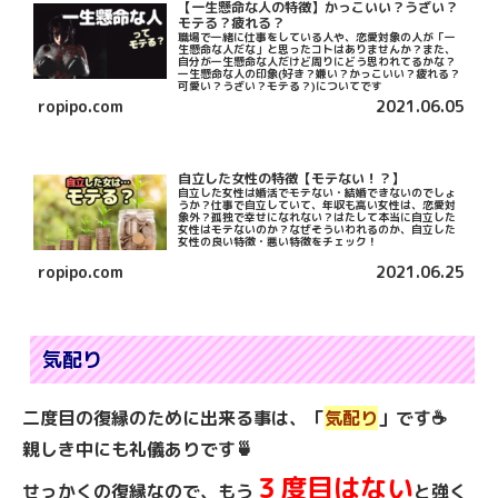
【一生懸命な人の特徴】かっこいい？うざい？
モテる？疲れる？
職場で一緒に仕事をしている人や、恋愛対象の人が「一
生懸命な人だな」と思ったコトはありませんか？また、
自分が一生懸命な人だけど周りにどう思われてるかな？
一生懸命な人の印象(好き？嫌い？かっこいい？疲れる？
可愛い？うざい？モテる？)についてです
ropipo.com
2021.06.05
自立した女性の特徴【モテない！？】
自立した女性は婚活でモテない・結婚できないのでしょ
うか？仕事で自立していて、年収も高い女性は、恋愛対
象外？孤独で幸せになれない？はたして本当に自立した
女性はモテないのか？なぜそういわれるのか、自立した
女性の良い特徴・悪い特徴をチェック！
ropipo.com
2021.06.25
気配り
二度目の復縁のために出来る事は、「
気配り
」です☕
親しき中にも礼儀ありです🍵
３度目はない
せっかくの復縁なので、もう
と強く