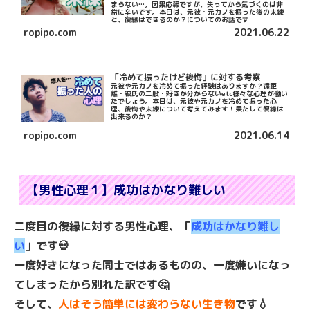
まらない…。因果応報ですが、失ってから気づくのは非
常に辛いです。本日は、元彼・元カノを振った後の未練
と、復縁はできるのか？についてのお話です
ropipo.com
2021.06.22
「冷めて振ったけど後悔」に対する考察
元彼や元カノを冷めて振った経験はありますか？遠距
離・彼氏の二股・好きか分からないetc様々な心理が働い
たでしょう。本日は、元彼や元カノを冷めて振った心
理、後悔や未練について考えてみます！果たして復縁は
出来るのか？
ropipo.com
2021.06.14
【男性心理１】成功はかなり難しい
二度目の復縁に対する男性心理、「
成功はかなり難し
い
」です💀
一度好きになった同士ではあるものの、一度嫌いになっ
てしまったから別れた訳です🤔
そして、
人はそう簡単には変わらない生き物
です💧