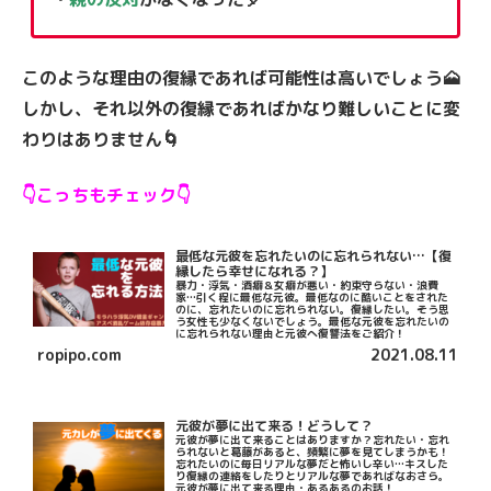
このような理由の復縁であれば可能性は高いでしょう🗻
しかし、それ以外の復縁であればかなり難しいことに変
わりはありません🌀
👇こっちもチェック👇
最低な元彼を忘れたいのに忘れられない…【復
縁したら幸せになれる？】
暴力・浮気・酒癖＆女癖が悪い・約束守らない・浪費
家…引く程に最低な元彼。最低なのに酷いことをされた
のに、忘れたいのに忘れられない。復縁したい。そう思
う女性も少なくないでしょう。最低な元彼を忘れたいの
に忘れられない理由と元彼へ復讐法をご紹介！
ropipo.com
2021.08.11
元彼が夢に出て来る！どうして？
元彼が夢に出て来ることはありますか？忘れたい・忘れ
られないと葛藤があると、頻繁に夢を見てしまうかも！
忘れたいのに毎日リアルな夢だと怖いし辛い…キスした
り復縁の連絡をしたりとリアルな夢であればなおさら。
元彼が夢に出て来る理由・あるあるのお話！