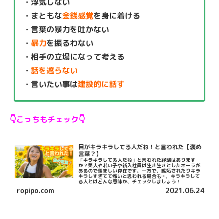
・浮気しない
・まともな
金銭感覚
を身に着ける
・言葉の暴力を吐かない
・
暴力
を振るわない
・相手の立場になって考える
・
話を遮らない
・言いたい事は
建設的に話す
👇こっちもチェック👇
目がキラキラしてる人だね！と言われた【褒め
言葉？】
「キラキラしてる人だね」と言われた経験はあります
か？美人や若い子や新入社員は生き生きとしたオーラが
あるので羨ましい存在です。一方で、嫉妬されたりキラ
キラしすぎてて怖いと思われる場合も…。キラキラして
る人とはどんな意味か、チェックしましょう！
ropipo.com
2021.06.24