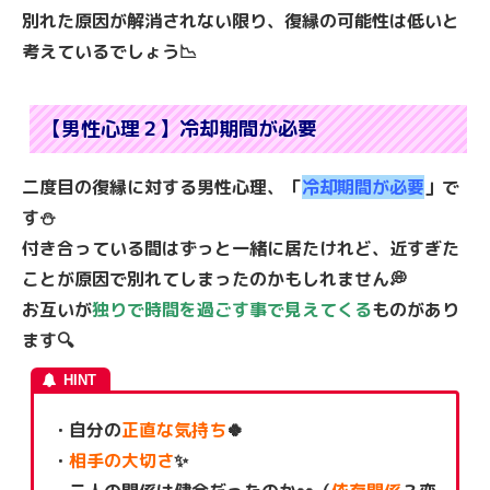
別れた原因が解消されない限り、復縁の可能性は低いと
考えているでしょう📉
【男性心理２】冷却期間が必要
二度目の復縁に対する男性心理、「
冷却期間が必要
」で
す⛄
付き合っている間はずっと一緒に居たけれど、近すぎた
ことが原因で別れてしまったのかもしれません💭
お互いが
独りで時間を過ごす事で見えてくる
ものがあり
ます🔍
・自分の
正直な気持ち
🍀
・
相手の大切さ
✨