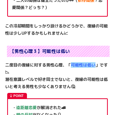
・二人の関係は健全だったのか👀（
依存関係
？恋
愛関係？どっち？）
この冷却期間をしっかり設けるかどうかで、復縁の可能
性は少しUPするかもしれません📈
【男性心理３】可能性は低い
二度目の復縁に対する男性心理、「
可能性は低い
」です
📉
潜在意識レベルで好き同士でないと、復縁の可能性は低
いと考える男性も少なくありません🤔
・
遠距離恋愛
が解消された🚄
・
親の反対
がなくなった🎈