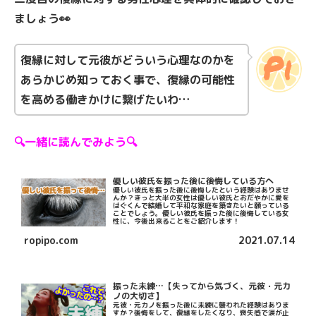
ましょう👀
復縁に対して元彼がどういう心理なのかを
あらかじめ知っておく事で、復縁の可能性
を高める働きかけに繋げたいわ…
🔍一緒に読んでみよう🔍
優しい彼氏を振った後に後悔している方へ
優しい彼氏を振った後に後悔したという経験はありませ
んか？きっと大半の女性は優しい彼氏とおだやかに愛を
はぐくんで結婚して平和な家庭を築きたいと願っている
ことでしょう。優しい彼氏を振った後に後悔している女
性に、今後出来ることをご紹介します！
ropipo.com
2021.07.14
振った未練…【失ってから気づく、元彼・元カ
ノの大切さ】
元彼・元カノを振った後に未練に襲われた経験はありま
すか？後悔をして、復縁をしたくなり、喪失感で涙が止